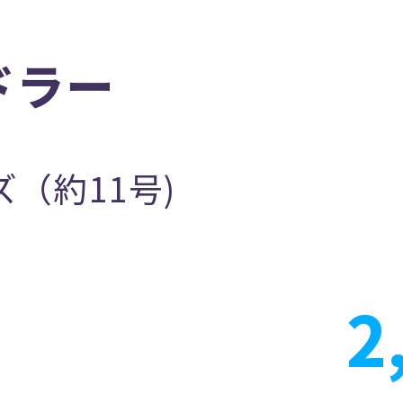
ドラー
（約11号)
2