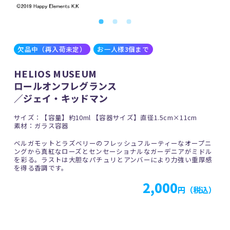
欠品中（再入荷未定）
お一人様3個まで
HELIOS MUSEUM
ロールオンフレグランス
／ジェイ・キッドマン
サイズ：【容量】約10ml 【容器サイズ】直径1.5cm×11cm
素材：ガラス容器
ベルガモットとラズベリーのフレッシュフルーティーなオープニ
ングから真紅なローズとセンセーショナルなガーデニアがミドル
を彩る。ラストは大胆なパチュリとアンバーにより力強い重厚感
を得る香調です。
2,000
円（税込）